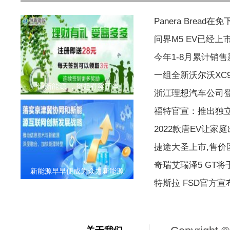
Panera Brea
问界M5 EV已经上市
今年1-8月累计销售新
一组全新沃尔沃XC
“恒新能源”，挺起脊梁正当
浙江理想汽车公司
福特官宣：推出独立
2022款唐EV让
捷途大圣上市,售价区
奇瑞艾瑞泽5 GT将
新能源早早便成为众力新能源
特斯拉 FSD官方