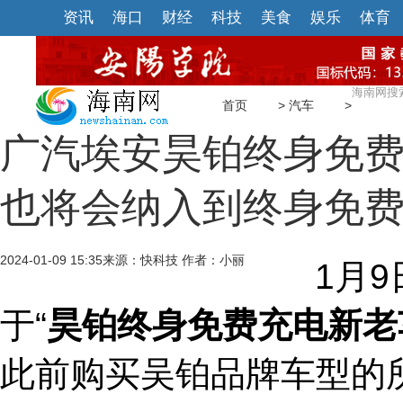
资讯
海口
财经
科技
美食
娱乐
体育
首页
>
汽车
>
广汽埃安昊铂终身免费
也将会纳入到终身免
2024-01-09 15:35
来源：快科技 作者：小丽
1月9日
于“
昊铂终身免费充电新老
此前购买吴铂品牌车型的