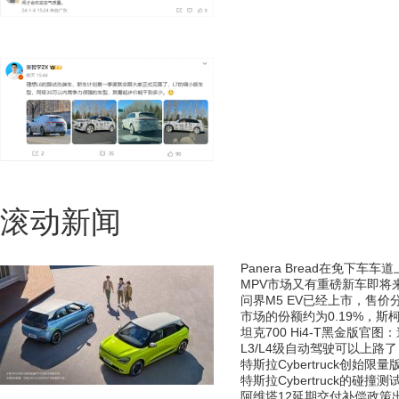
博主发文称：新能源车渗
博主曝理想L6的路试伪装车
滚动新闻
Panera Bread在免下车
MPV市场又有重磅新车即将来
问界M5 EV已经上市，售价分别
市场的份额约为0.19%，斯
坦克700 Hi4-T黑金版官
L3/L4级自动驾驶可以上路
特斯拉Cybertruck创始
特斯拉Cybertruck的碰
东风纳米01上市：共推出了6款
阿维塔12延期交付补偿政策