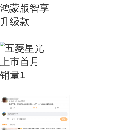
阿维塔11鸿蒙版智享升级款
五菱星光上市首月销量1