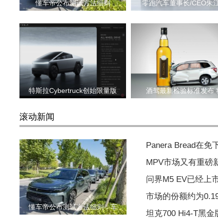
懂车帝公布测试方法细则
零跑汽车董事长/CEO朱
特斯拉Cybertruck创始限量版
酒驾最新检验标准发布 
滚动新闻
Panera Brea
MPV市场又有重磅
问界M5 EV已经上市
市场的份额约为0.
懂车帝公布测试方法细则：车
坦克700 Hi4-