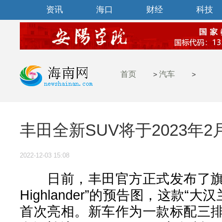
资讯
海口
财经
科技
时尚
汽车
国内
区块
首页
汽车
>
>
丰田全新SUV将于2023年2
2022-12-03 15:08
日前，丰田官方正式发布了旗下全
Highlander”的预告图，这款“大
首次亮相。新车作为一款标配三排