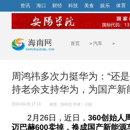
资讯
海口
财经
科技
美食
娱乐
体育
首页
汽车
>
>
周鸿祎多次力挺华为：“还
持老余支持华为，为国产新
2024-04-26 17:14
来源：快科技 作者：小丽
2月26日，近日，
360创始
迈巴赫600卖掉，换成国产新能源