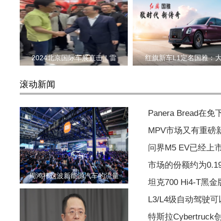
2024北京国际车展直击！雷
红旗新车L1定名国雅：
滚动新闻
Panera Brea
MPV市场又有重磅
问界M5 EV已经上市
市场的份额约为0.
周鸿祎这波新能源汽车的流量
坦克700 Hi4-
L3/L4级自动驾驶
特斯拉Cybertr