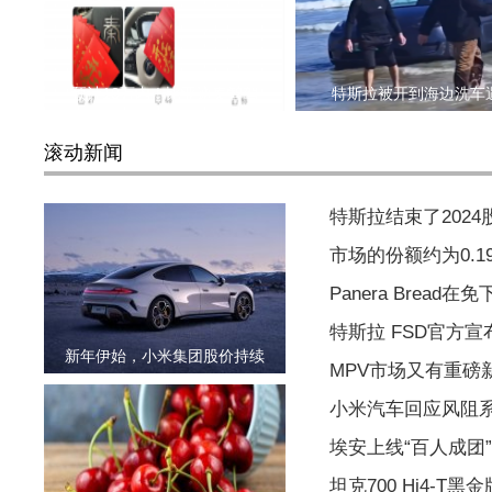
预计10万内！比亚迪秦智驾
特斯拉被开到海边洗车
滚动新闻
特斯拉结束了202
市场的份额约为0.
Panera Brea
特斯拉 FSD官方
新年伊始，小米集团股价持续
MPV市场又有重磅
小米汽车回应风阻
埃安上线“百人成团
坦克700 Hi4-