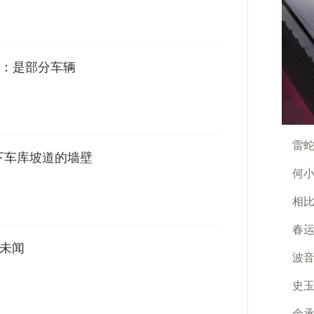
：是部分车辆
雷蛇
下车库坡道的墙壁
何
相比
春
所未闻
波音
史玉
余承