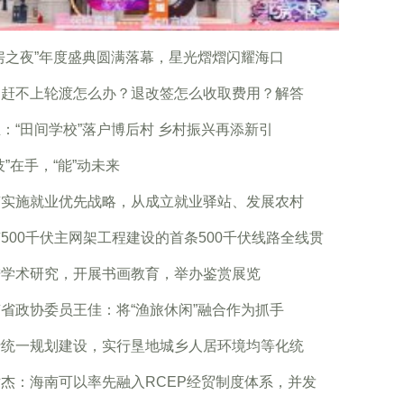
房之夜”年度盛典圆满落幕，星光熠熠闪耀海口
岛赶不上轮渡怎么办？退改签怎么收取费用？解答
：“田间学校”落户博后村 乡村振兴再添新引
技”在手，“能”动未来
南实施就业优先战略，从成立就业驿站、发展农村
500千伏主网架工程建设的首条500千伏线路全线贯
进学术研究，开展书画教育，举办鉴赏展览
省政协委员王佳：将“渔旅休闲”融合作为抓手
行统一规划建设，实行垦地城乡人居环境均等化统
杰：海南可以率先融入RCEP经贸制度体系，并发