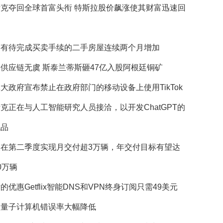
斯克夺回全球首富头衔 特斯拉股价飙涨使其财富迅速回
国有待完成买卖手续的二手房屋连续两个月增加
供应链无虞 斯泰兰蒂斯砸47亿入股阿根廷铜矿
大政府宣布禁止在政府部门的移动设备上使用TikTok
克正在与人工智能研究人员接洽，以开发ChatGPT的
代品
望在第二季度实现月交付超3万辆，年交付目标有望达
0万辆
的优惠Getflix智能DNS和VPN终身订阅只需49美元
歌量子计算机错误率大幅降低