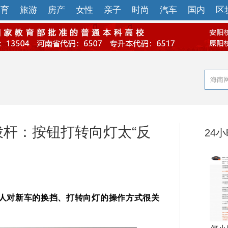
体育
旅游
房产
女性
亲子
时尚
汽车
国内
区
向拨杆：按钮打转向灯太“反
24
人对新车的换挡、打转向灯的操作方式很关