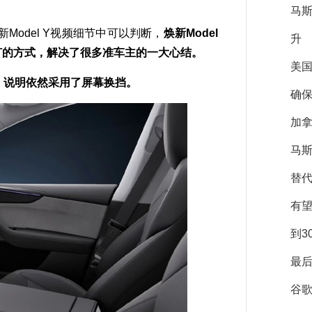
马
del Y视频细节中可以判断，
焕新Model
升
灯的方式，解决了很多准车主的一大心结。
美
的，说明依然采用了屏幕换挡。
确保
加拿
马斯
替
有
到3
最后
谷