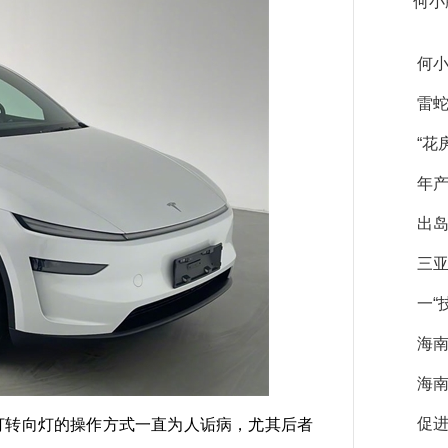
何小
何小
雷蛇
“花
年产
出
三亚
一“
海
海南
促
打转向灯的操作方式一直为人诟病，尤其后者