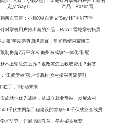
鹏亲自官宣：小鹏X键自
雷蛇针对掌机用户推出新的
定义“Say H
产品：Razer 雷
鹏亲自官宣：小鹏X键自定义“Say Hi”功能下季
针对掌机用户推出新的产品：Razer 雷蛇掌机拓展
房之夜”年度盛典圆满落幕，星光熠熠闪耀海口
预制房超7万平方米 儋州东成镇“一体化”装配
岛赶不上轮渡怎么办？退改签怎么收取费用？解答
：“田间学校”落户博后村 乡村振兴再添新引
技”在手，“能”动未来
南实施就业优先战略，从成立就业驿站、发展农村
500千伏主网架工程建设的首条500千伏线路全线贯
进学术研究，开展书画教育，举办鉴赏展览