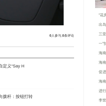
“花
出
三亚
0
人参与,
0
条评论
一“
海
海南
义“Say H
促
海南
进
转向拨杆：按钮打转
李世