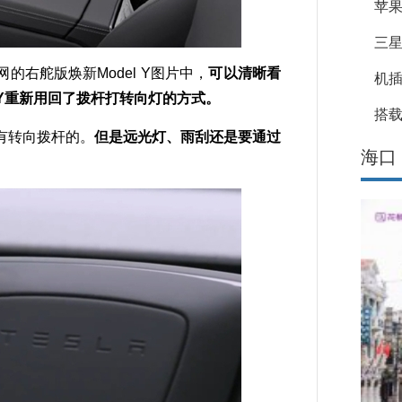
苹果
三星
舵版焕新Model Y图片中，
可以清晰看
机
 Y重新用回了拨杆打转向灯的方式。
搭载
有转向拨杆的。
但是远光灯、雨刮还是要通过
海口