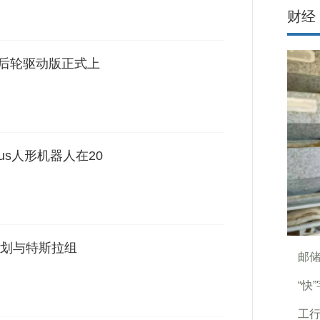
财经
 3后轮驱动版正式上
us人形机器人在20
划与特斯拉组
邮储
“快
工